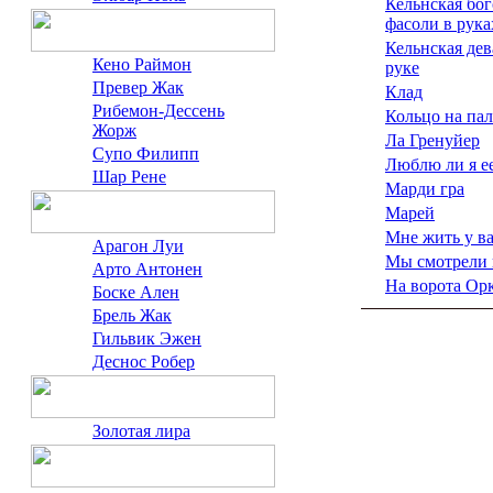
Кельнская бог
фасоли в рука
Кельнская дев
Кено Раймон
руке
Превер Жак
Клад
Рибемон-Дессень
Кольцо на па
Жорж
Ла Гренуйер
Супо Филипп
Люблю ли я е
Шар Рене
Марди гра
Марей
Мне жить у в
Арагон Луи
Мы смотрели 
Арто Антонен
На ворота Ор
Боске Ален
Брель Жак
Гильвик Эжен
Деснос Робер
Золотая лира