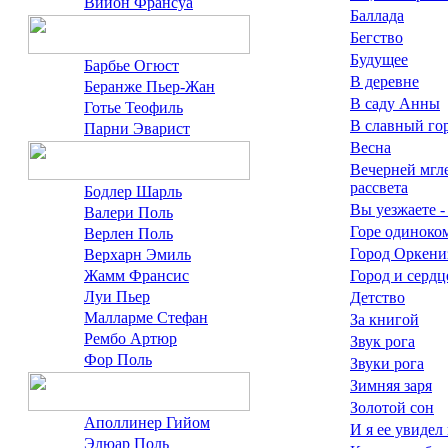
Вийон Франсуа
Баллада
Бегство
Будущее
Барбье Огюст
В деревне
Беранже Пьер-Жан
В саду Анны
Готье Теофиль
В славный го
Парни Эварист
Весна
Вечерней мгле
рассвета
Бодлер Шарль
Вы уезжаете -
Валери Поль
Горе одиноко
Верлен Поль
Город Оркени
Верхарн Эмиль
Жамм Франсис
Город и сердц
Луи Пьер
Детство
Малларме Стефан
За книгой
Рембо Артюр
Звук рога
Фор Поль
Звуки рога
Зимняя заря
Золотой сон
Аполлинер Гийом
И я ее увидел
Элюар Поль